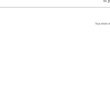
du g
Tous droits r