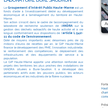
Le
Groupement d’Intérêt Public Haute-Marne
est un
fonds d’aide à l’investissement dédié au développement
économique et à l’aménagement du territoire en Haute-
Marne.
Son action s’inscrit dans le cadre de l’accompagnement du
A
laboratoire de recherche souterrain de l’
ANDRA
sur la
gestion des déchets radioactifs de haute activité et à vie
longue conformément aux dispositions de l’
article L.542-
11 du code de l’environnement
.
Doté de moyens importants avec désormais près de 29
millions d’euros de recettes par an, le GIP Haute-Marne
finance le développement des PME, l’innovation industrielle,
le renforcement des compétences, le déploiement des
infrastructures et des équipements de service à la
population.
Le GIP Haute-Marne apporte une attention renforcée aux
projets des territoires les plus proches des installations de
l’ANDRA situées à Bure-Saudron. Il a développé des
partenariats actifs avec les pouvoirs publics, les acteurs
économiques et les industriels de la filière nucléaire.
Fort
Haut
c
ham
comm
Prés